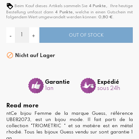
Beim Kauf dieses Artikels sammeln Sie
4
Punkte,
. Ihre heutige
Bestellung umfasst dann
4
Punkte,
welche in einen Gutschein mit
folgendem Wert umgewandelt werden können:
0,80 €
.
OUT OF STOCK

Nicht auf Lager
Garantie
Expédié
1an
sous 24h
Read more
ntCe bijou Femme de la marque Guess, référence
UBE82073, est un bijou mode. Il fait parti de la
collection "TRIOMETRIC " et sa matière est en métal
rhodié. Tous les bijoux Guess vendu sur sont garantie 1
an.