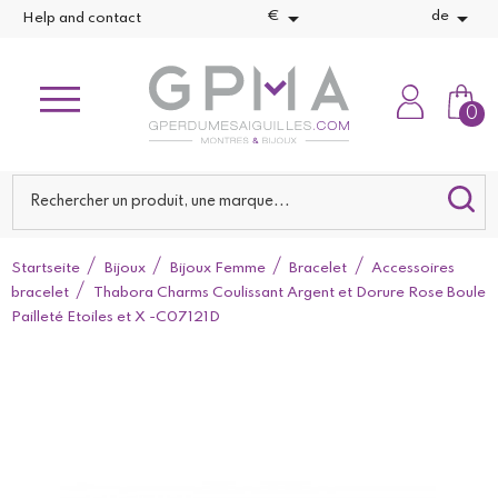


€
de
Help and contact
0
Startseite
Bijoux
Bijoux Femme
Bracelet
Accessoires
bracelet
Thabora Charms Coulissant Argent et Dorure Rose Boule
Pailleté Etoiles et X -C07121D