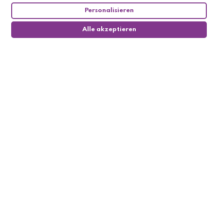
Personalisieren
Alle akzeptieren
0
Follow us

My account