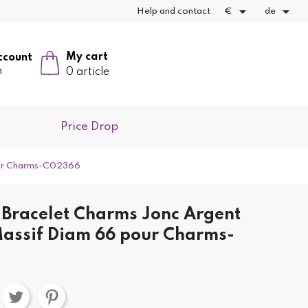


Help and contact
€
de
My cart
ccount
n
0 article
Price Drop
our Charms-C02366
Bracelet Charms Jonc Argent
assif Diam 66 pour Charms-