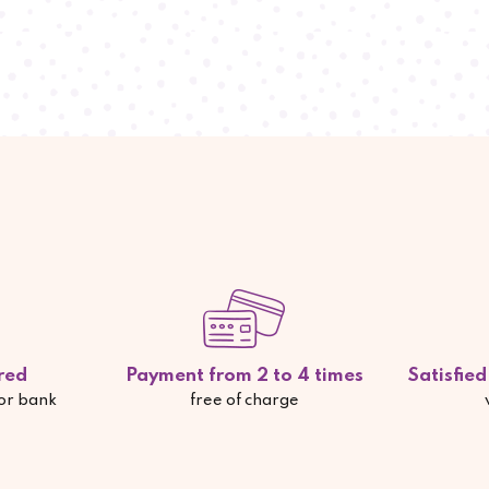
red
Payment from 2 to 4 times
Satisfie
 or bank
free of charge