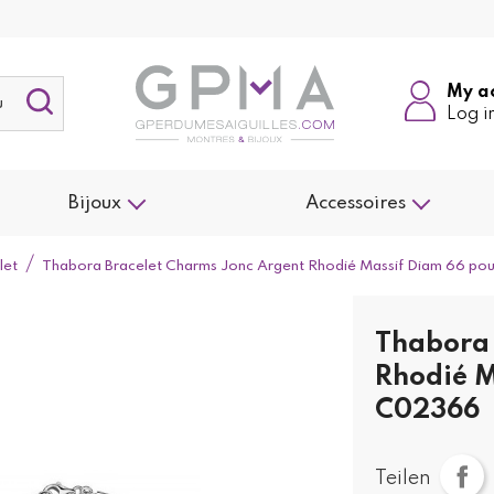
My a
Log i
Bijoux
Accessoires
let
Thabora Bracelet Charms Jonc Argent Rhodié Massif Diam 66 p
Thabora 
Rhodié M
C02366
Teilen