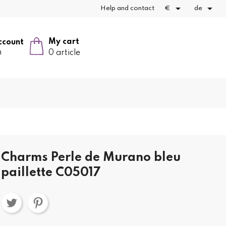


Help and contact
€
de
My cart
ccount
n
0 article
Charms Perle de Murano bleu
 paillette C05017