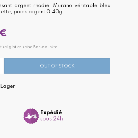
ssant argent rhodié, Murano véritable bleu
llette, poids argent 0.40g
 €
tikel gibt es keine Bonuspunkte.
OUT OF STOCK
 Lager
Expédié
sous 24h