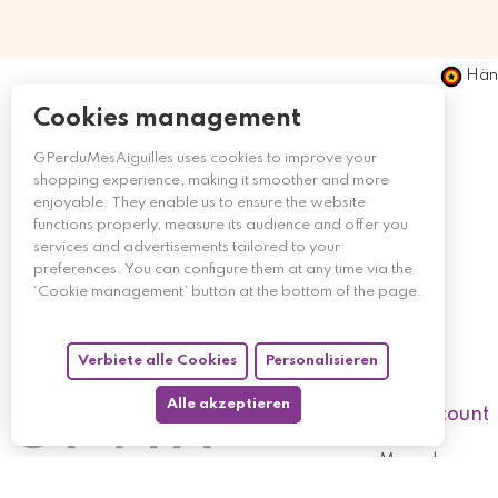
Händ
Cookies management
GPerduMesAiguilles uses cookies to improve your
shopping experience, making it smoother and more
enjoyable. They enable us to ensure the website
functions properly, measure its audience and offer you
services and advertisements tailored to your
preferences. You can configure them at any time via the
‘Cookie management’ button at the bottom of the page.
Verbiete alle Cookies
Personalisieren
Alle akzeptieren
My account
My orders
My returned p