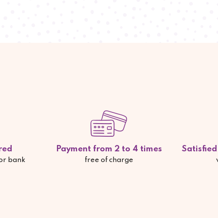
red
Payment from 2 to 4 times
Satisfie
 or bank
free of charge