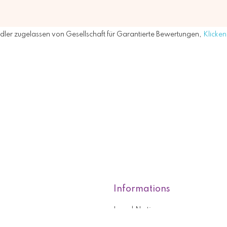
ler zugelassen von Gesellschaft für Garantierte Bewertungen,
Klicken 
Informations
Legal Notice
roducts
Who are we?