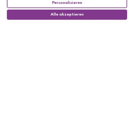
Personalisieren
Alle akzeptieren
0
Follow us

My account