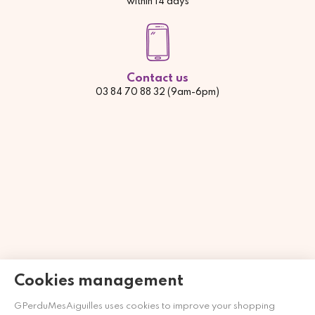
within 14 days
Contact us
03 84 70 88 32 (9am-6pm)
Händler zugelassen von Gesellschaft für Garantierte
Cookies management
Bewertungen,
Klicken Sie hier
.
GPerduMesAiguilles uses cookies to improve your shopping