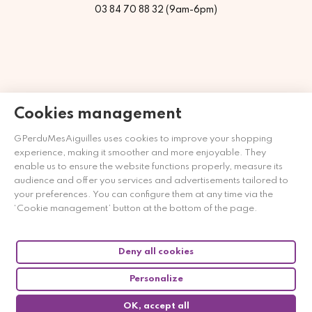
03 84 70 88 32 (9am-6pm)
Cookies management
GPerduMesAiguilles uses cookies to improve your shopping
experience, making it smoother and more enjoyable. They
enable us to ensure the website functions properly, measure its
audience and offer you services and advertisements tailored to
your preferences. You can configure them at any time via the
Merchant approved by Guaranteed Reviews Company,
clic
‘Cookie management’ button at the bottom of the page.
here to display attestation
.
Deny all cookies
Personalize
OK, accept all