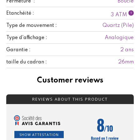
Boucle
Fermeture :
Etanchéité :
?
3 ATM
Quartz (Pile)
Type de mouvement :
Analogique
Type d'affichage :
2 ans
Garantie :
26mm
taille du cadran :
Customer reviews
REVIEWS ABOUT THIS PRODUCT
8
/10
SHOW ATTESTATION
Based on 1 review