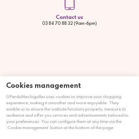
Contact us
03 84 70 88 32 (9am-6pm)
Cookies management
GPerduMesAiguilles uses cookies to improve your shopping
experience, making it smoother and more enjoyable. They
Merchant approved by Guaranteed Reviews Company,
clic
enable us to ensure the website functions properly, measure its
here to display attestation
.
audience and offer you services and advertisements tailored to
your preferences. You can configure them at any time via the
‘Cookie management’ button at the bottom of the page.