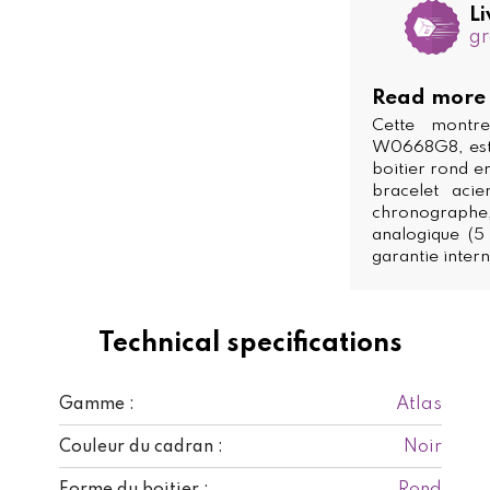
Li
gr
Read more
Cette montr
W0668G8, est 
boitier rond en
bracelet acie
chronograph
analogique (5 
garantie intern
Technical specifications
Atlas
Gamme :
Noir
Couleur du cadran :
Rond
Forme du boitier :