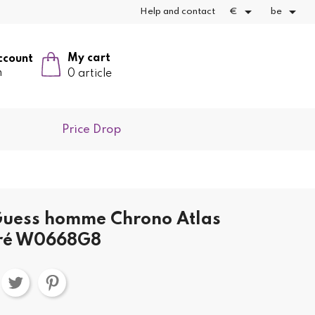


Help and contact
€
be
My cart
ccount
n
0 article
Price Drop
Guess homme Chrono Atlas
oré W0668G8