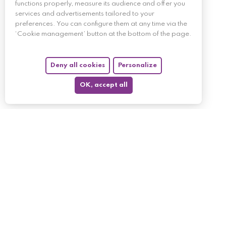
functions properly, measure its audience and offer you
services and advertisements tailored to your
preferences. You can configure them at any time via the
‘Cookie management’ button at the bottom of the page.
Deny all cookies
Personalize
OK, accept all
My account
My orders
My returned p
Follow us
My holdings
My personal i
My discount v