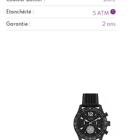
Etanchéité :
?
5 ATM
2 ans
Garantie :