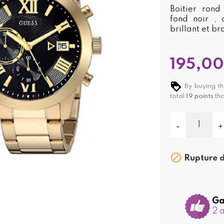
Boitier rond
fond noir , 
brillant et b
195,00
By buying th
total
19
points
tha

Rupture d
Ga
2 