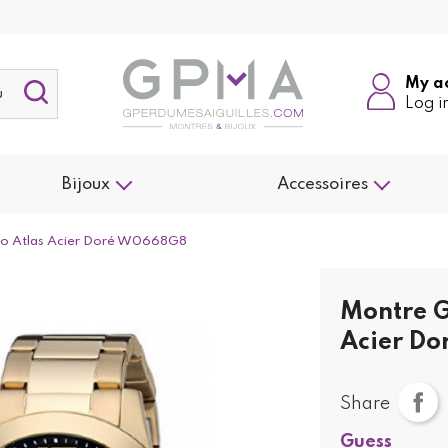
My a
Log i
Bijoux
Accessoires
o Atlas Acier Doré W0668G8
Montre 
Acier D
Share
Guess