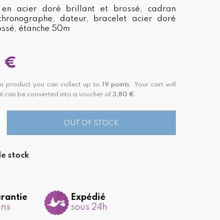
 en acier doré brillant et brossé, cadran
chronographe, dateur, bracelet acier doré
rossé, étanche 50m
 €
is product you can collect up to
19
points
. Your cart will
t can be converted into a voucher of
3,80 €
.
OUT OF STOCK
e stock
rantie
Expédié
ans
sous 24h