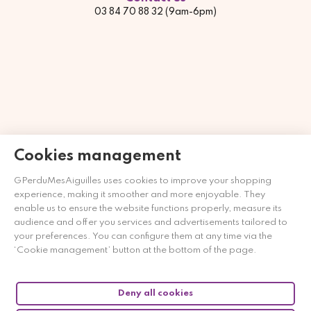
03 84 70 88 32 (9am-6pm)
Cookies management
GPerduMesAiguilles uses cookies to improve your shopping
experience, making it smoother and more enjoyable. They
Merchant approved by Guaranteed Reviews Company,
clic
enable us to ensure the website functions properly, measure its
here to display attestation
.
audience and offer you services and advertisements tailored to
your preferences. You can configure them at any time via the
‘Cookie management’ button at the bottom of the page.
Deny all cookies