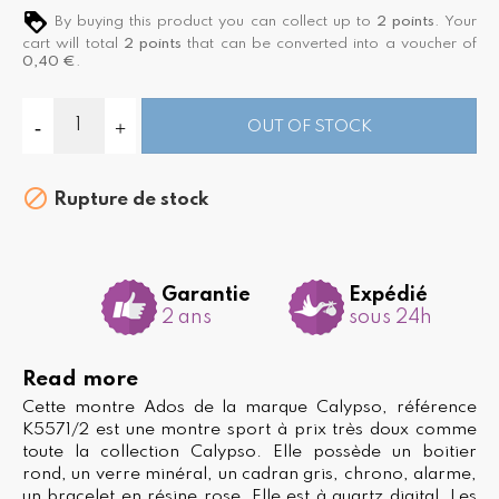
By buying this product you can collect up to
2
points
. Your
cart will total
2
points
that can be converted into a voucher of
0,40 €
.
OUT OF STOCK

Rupture de stock
Garantie
Expédié
2 ans
sous 24h
Read more
Cette montre Ados de la marque Calypso, référence
K5571/2 est une montre sport à prix très doux comme
toute la collection Calypso. Elle possède un boitier
rond, un verre minéral, un cadran gris, chrono, alarme,
un bracelet en résine rose. Elle est à quartz digital. Les