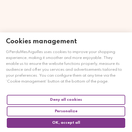
Cookies management
GPerduMesAiguilles uses cookies to improve your shopping
Merchant approved by Guaranteed Reviews Company,
clic
experience, making it smoother and more enjoyable. They
here to display attestation
.
enable us to ensure the website functions properly, measure its
audience and offer you services and advertisements tailored to
your preferences. You can configure them at any time via the
‘Cookie management’ button at the bottom of the page.
Deny all cookies
Personalize
OK, accept all